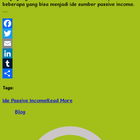
beberapa yang bisa menjadi ide sumber passive income.
untuk
…
kebebasan
finansial
anda
Facebook
Twitter
Email
LinkedIn
Tumblr
Share
Tags:
Ide Passive Income
Read More
Blog