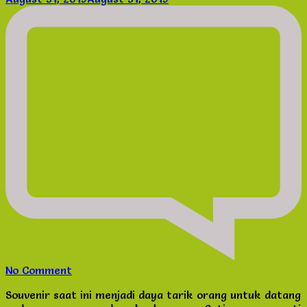
pada acara yang sedang berlangsung. Setiap orang pasti
Desain
senang mendapatkan souvenir, apalagi jika bermanfaat.
Mug
Lima Ide Desain Mug untuk Souvenir di …
untuk
Souvenir
di
Acara
Facebook
Penting
Anda
Twitter
Email
LinkedIn
Tumblr
Share
Tags:
desain mug
Mug custom
Read More
Blog