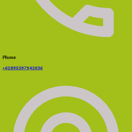
Phone
+62895397942636