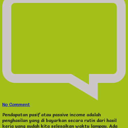
on
No Comment
25
Pendapatan pasif atau passive income adalah
Ide
penghasilan yang di bayarkan secara rutin dari hasil
Passive
kerja yang sudah kita selesaikan waktu lampau. Ada
Income