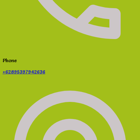
Phone
+62895397942636