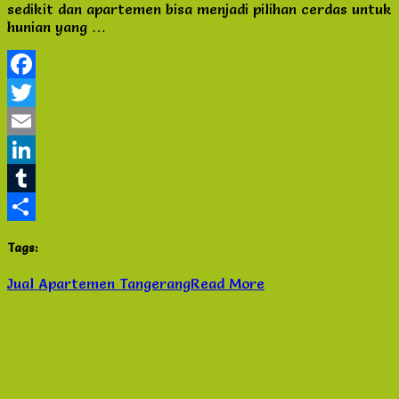
sedikit dan apartemen bisa menjadi pilihan cerdas untuk
Modern
hunian yang …
di
Tangerang
Facebook
Twitter
Email
LinkedIn
Tumblr
Share
Tags:
Jual Apartemen Tangerang
Read More