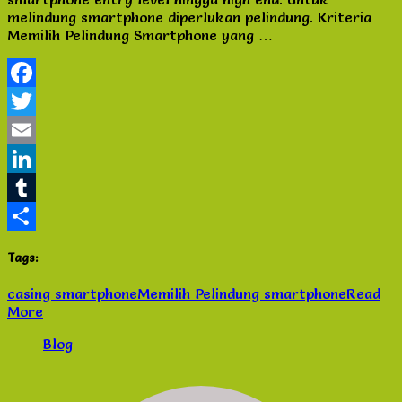
Indahbisnislaris
Khusus Fans Film Avengers :
Endgame, Masih bisa nonton di
bioskop