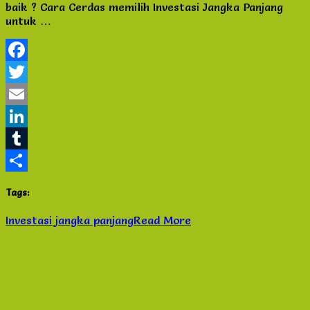
baik ? Cara Cerdas memilih Investasi Jangka Panjang
Jangka
untuk …
Panjang
untuk
Anda
Facebook
Twitter
Email
LinkedIn
Tumblr
Share
Tags:
Investasi jangka panjang
Read More
Blog