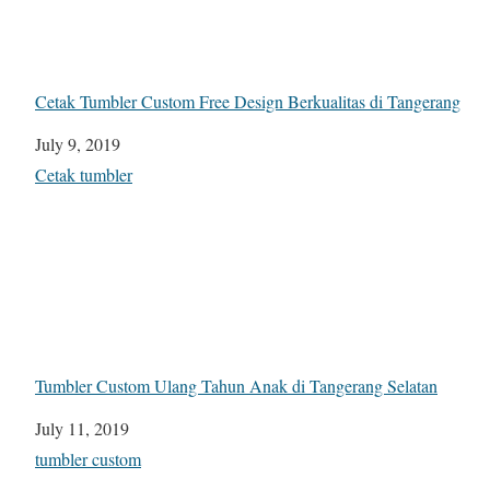
Cetak Tumbler Custom Free Design Berkualitas di Tangerang
Date
July 9, 2019
In relation to
Cetak tumbler
Tumbler Custom Ulang Tahun Anak di Tangerang Selatan
Date
July 11, 2019
In relation to
tumbler custom