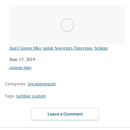
Jual Custom Mug untuk Souvenirs Tangerang Selatan
Date
June 13, 2019
In relation to
custom mug
Categories:
Uncategorized
Tags:
tumbler custom
Leave a Comment