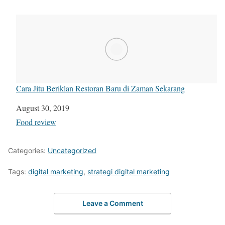
Cara Jitu Beriklan Restoran Baru di Zaman Sekarang
Date
August 30, 2019
In relation to
Food review
Categories:
Uncategorized
Tags:
digital marketing
,
strategi digital marketing
Leave a Comment