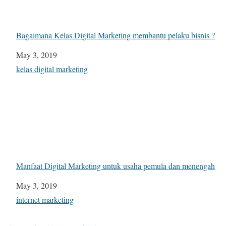
Bagaimana Kelas Digital Marketing membantu pelaku bisnis ?
Date
May 3, 2019
In relation to
kelas digital marketing
Manfaat Digital Marketing untuk usaha pemula dan menengah
Date
May 3, 2019
In relation to
internet marketing