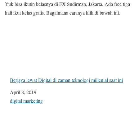
Yuk bisa ikutin kelasnya di FX Sudirman, Jakarta. Ada free tiga
kali ikut kelas gratis. Bagaimana caranya klik di bawah ini.
Berjaya lewat Digital di zaman teknologi millenial saat ini
Date
April 8, 2019
In relation to
digital marketing