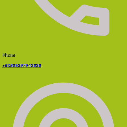
Phone
+62895397942636