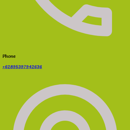
Phone
+62895397942636