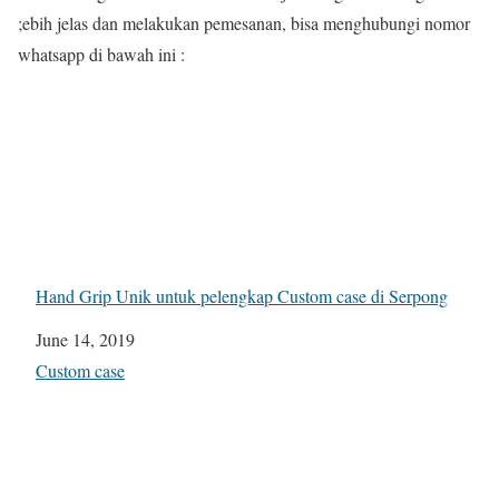
;ebih jelas dan melakukan pemesanan, bisa menghubungi nomor
whatsapp di bawah ini :
Hand Grip Unik untuk pelengkap Custom case di Serpong
Date
June 14, 2019
In relation to
Custom case