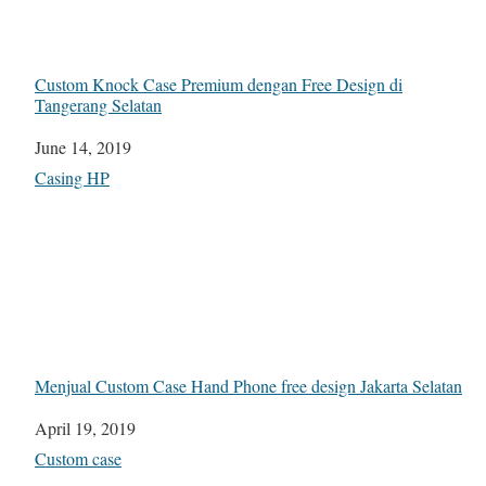
Custom Knock Case Premium dengan Free Design di
Tangerang Selatan
Date
June 14, 2019
In relation to
Casing HP
Menjual Custom Case Hand Phone free design Jakarta Selatan
Date
April 19, 2019
In relation to
Custom case