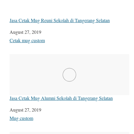
Jasa Cetak Mug Reuni Sekolah di Tangerang Selatan
Date
August 27, 2019
In relation to
Cetak mug custom
Jasa Cetak Mug Alumni Sekolah di Tangerang Selatan
Date
August 27, 2019
In relation to
Mug custom