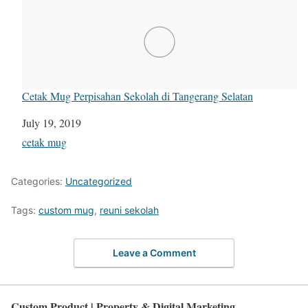
Cetak Mug Perpisahan Sekolah di Tangerang Selatan
Date
July 19, 2019
In relation to
cetak mug
Categories:
Uncategorized
Tags:
custom mug
,
reuni sekolah
Leave a Comment
Custom Product | Property & Digital Marketing